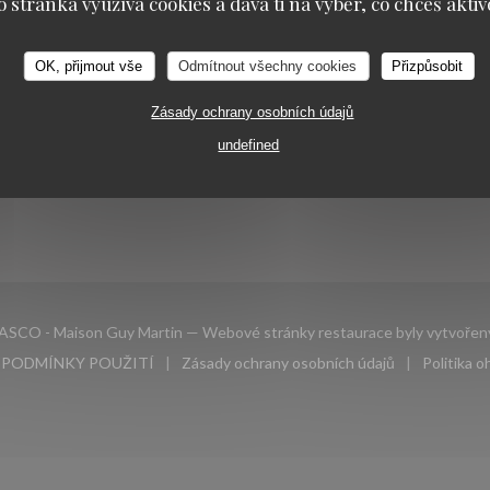
o stránka využívá cookies a dává ti na výběr, co chceš aktiv
JTE NÁS
REZERVACE
OK, přijmout vše
Odmítnout všechny cookies
Přizpůsobit
REZERVOVAT STŮL
gram ((otevře se v novém okně))
Zásady ochrany osobních údajů
undefined
NEWSLETTER
ASCO - Maison Guy Martin — Webové stránky restaurace byly vytvoře
PODMÍNKY POUŽITÍ
Zásady ochrany osobních údajů
Politika 
novém okně))
((otevře se v novém okně))
((otevře se v novém okně))