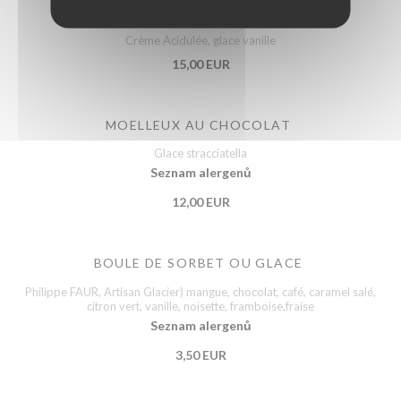
FIGUES RÔTIES
Crème Acidulée, glace vanille
15,00 EUR
MOELLEUX AU CHOCOLAT
Glace stracciatella
Seznam alergenů
12,00 EUR
BOULE DE SORBET OU GLACE
Philippe FAUR, Artisan Glacier) mangue, chocolat, café, caramel salé,
citron vert, vanille, noisette, framboise,fraise
Seznam alergenů
3,50 EUR