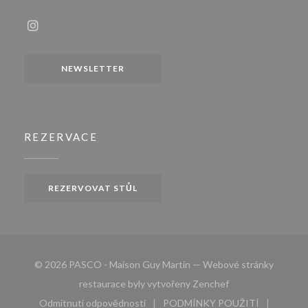
Instagram ((otevře se v novém okně))
NEWSLETTER
REZERVACE
REZERVOVAT STŮL
© 2026 PASCO - Maison Guy Martin — Webové stránky
((otevře se v nové
restaurace byly vytvořeny
Zenchef
Odmítnutí odpovědnosti
PODMÍNKY POUŽITÍ