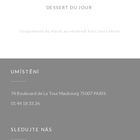
DESSERT DU JOUR
Uniquement du mardi au vendredi hors jours fériés
UMÍSTĚNÍ
((otevře se v nov
74 Boulevard de La Tour Maubourg 75007 PARIS
01 44 18 33 26
SLEDUJTE NÁS