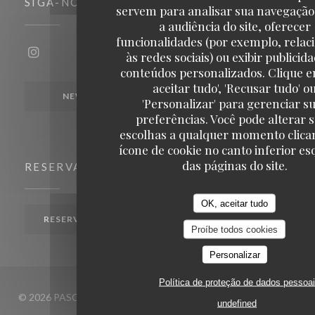
SIGA-NOS
servem para analisar sua navegação
a audiência do site, oferecer
funcionalidades (por exemplo, relac
às redes sociais) ou exibir publicid
Instagram ((abre numa nova janela))
conteúdos personalizados. Clique e
aceitar tudo', 'Recusar tudo' o
NEWSLETTER
'Personalizar' para gerenciar s
preferências. Você pode alterar 
escolhas a qualquer momento clica
ícone de cookie no canto inferior e
das páginas do site.
RESERVA
OK, aceitar tudo
RESERVAR UMA MESA
Proíbe todos cookies
Personalizar
Política de proteção de dados pessoa
© 2026 PASCO - Maison Guy Martin — Website do restaurante
undefined