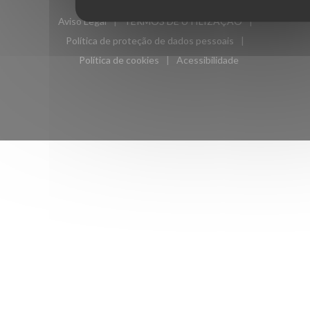
((abre numa nova janela))
criado por
Zenchef
Aviso Legal
TERMOS DE UTILIZAÇÃO
((abre numa nova janela))
((abre numa nova janela))
Política de proteção de dados pessoais
((abre numa nova janela))
Política de cookies
Acessibilidade
((abre numa nova janela))
((abre numa nova janela)