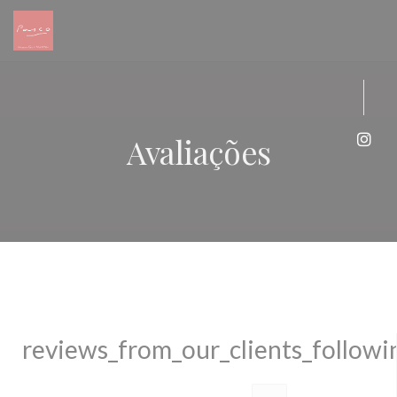
Painel de Gerenciamento de Cookies
Avaliações
Inst
reviews_from_our_clients_follow