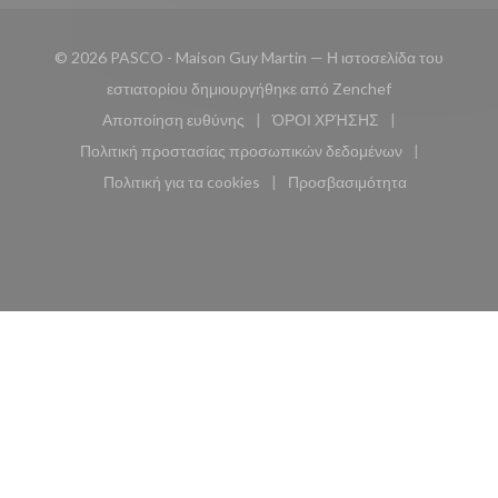
© 2026 PASCO - Maison Guy Martin — Η ιστοσελίδα του
((ανοίγει σε νέ
εστιατορίου δημιουργήθηκε από
Zenchef
Αποποίηση ευθύνης
ΌΡΟΙ ΧΡΉΣΗΣ
((ανοίγει σε νέο παράθυρο))
((ανοίγει σε νέο παράθυ
Πολιτική προστασίας προσωπικών δεδομένων
((ανοίγει σε νέο παράθυρο))
Πολιτική για τα cookies
Προσβασιμότητα
((ανοίγει σε νέο παράθυρο))
((ανοίγει σε νέο παρά