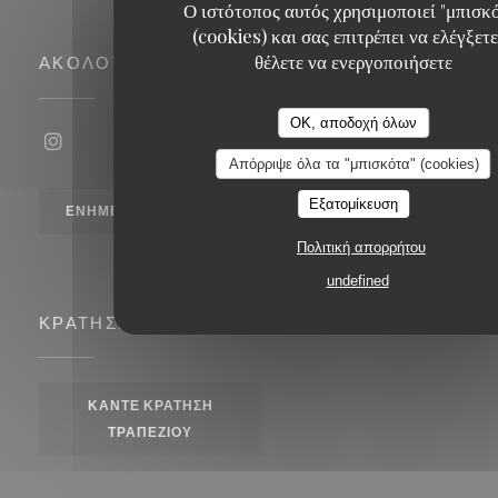
Ο ιστότοπος αυτός χρησιμοποιεί "μπισκ
(cookies) και σας επιτρέπει να ελέγξετε
θέλετε να ενεργοποιήσετε
ΑΚΟΛΟΥΘΉΣΤΕ ΜΑΣ
OK, αποδοχή όλων
Instagram ((ανοίγει σε νέο παράθυρο))
Απόρριψε όλα τα "μπισκότα" (cookies)
Εξατομίκευση
ΕΝΗΜΕΡΩΤΙΚΌ ΔΕΛΤΊΟ
Πολιτική απορρήτου
undefined
ΚΡΆΤΗΣΗ
ΚΆΝΤΕ ΚΡΆΤΗΣΗ
ΤΡΑΠΕΖΙΟΎ