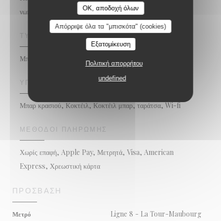
OK, αποδοχή όλων
νωπού προϊόντος, Παραδοσιακή κουζίνα
Απόρριψε όλα τα "μπισκότα" (cookies)
ΤΎΠΟΣ ΕΠΙΧΕΊΡΗΣΗΣ
Εξατομίκευση
Μπιστρόνομικο εστιατόριο
Πολιτική απορρήτου
undefined
ΥΠΗΡΕΣΊΕΣ
Μπαρ κρασιού, Κοκτέιλ, Κοκτέιλ μπαρ, ταράτσα, Wi-fi
ΜΈΘΟΔΟΙ ΠΛΗΡΩΜΉΣ
Χωρίς επαφή, Apple Pay, Μετρητά, Visa, American
Express, Χρεωστική κάρτα
ΠΡΌΣΒΑΣΗ
Ligne 8 - La Tour-Maubourg
Μετρό