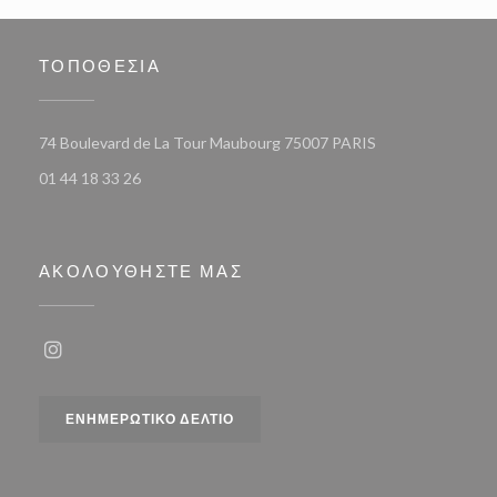
ΤΟΠΟΘΕΣΊΑ
((ανοίγει σε νέο 
74 Boulevard de La Tour Maubourg 75007 PARIS
01 44 18 33 26
ΑΚΟΛΟΥΘΉΣΤΕ ΜΑΣ
Instagram ((ανοίγει σε νέο παράθυρο))
ΕΝΗΜΕΡΩΤΙΚΌ ΔΕΛΤΊΟ