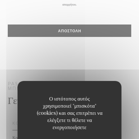
απορρήτου
.
PASCO - MAISON GUY MARTIN
ΜΠΙΣΤΡΌΝΟΜΙΚΟ ΕΣΤΙΑΤΌΡΙΟ
PARIS
Γενικές πληροφορίες
Ο ιστότοπος αυτός
χρησιμοποιεί "μπισκότα"
(cookies) και σας επιτρέπει να
ελέγξετε τι θέλετε να
ΚΟΥΖΊΝΑ
ενεργοποιήσετε
Κουζίνα française traditionnelle créative, Ωραία κουζίνα,