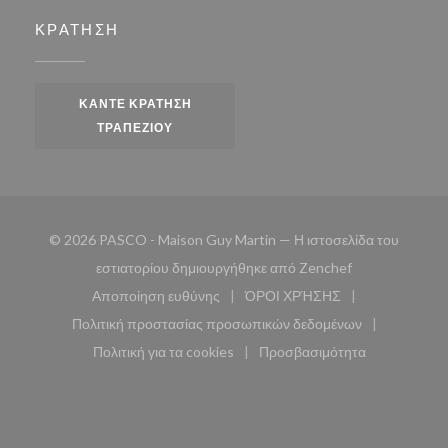
ΚΡΆΤΗΣΗ
ΚΆΝΤΕ ΚΡΆΤΗΣΗ
ΤΡΑΠΕΖΙΟΎ
© 2026 PASCO - Maison Guy Martin — Η ιστοσελίδα του
((ανοίγει σε νέ
εστιατορίου δημιουργήθηκε από
Zenchef
Αποποίηση ευθύνης
ΌΡΟΙ ΧΡΉΣΗΣ
((ανοίγει σε νέο παράθυρο))
((ανοίγει σε νέο παράθυ
Πολιτική προστασίας προσωπικών δεδομένων
((ανοίγει σε νέο παράθυρο))
Πολιτική για τα cookies
Προσβασιμότητα
((ανοίγει σε νέο παράθυρο))
((ανοίγει σε νέο παρά