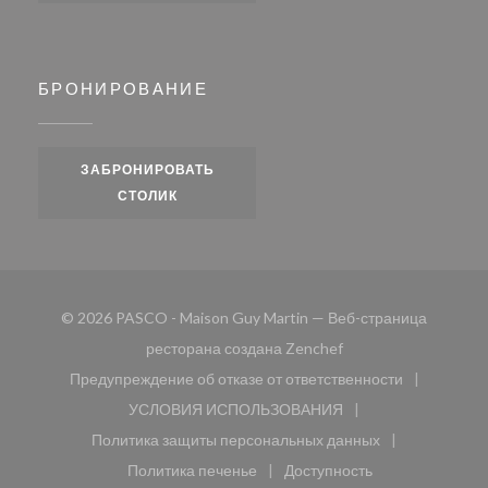
БРОНИРОВАНИЕ
ЗАБРОНИРОВАТЬ
СТОЛИК
© 2026 PASCO - Maison Guy Martin — Веб-страница
((открывается в ново
ресторана создана
Zenchef
Предупреждение об отказе от ответственности
((открывается в новом окне))
УСЛОВИЯ ИСПОЛЬЗОВАНИЯ
((открывается в новом окне))
Политика защиты персональных данных
((открывается в новом окне))
Политика печенье
Доступность
((открывается в новом окне))
((открывается в новом 