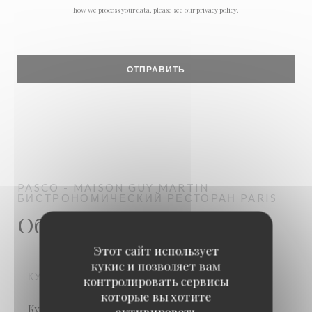
how we process your data, please see our
privacy policy
.
PASCO - MAISON GUY MARTIN
БИСТРОНОМИЧЕСКИЙ РЕСТОРАН
PARIS
Общая информация
Этот сайт использует
кукис и позволяет вам
КУХНЯ
контролировать сервисы
которые вы хотите
Кухня французская традиционная, Прекрасная
активировать