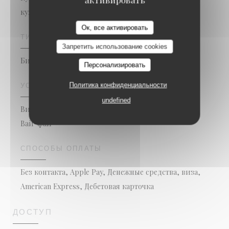
кухня, свежий продукт, Традиционная кухня
Ок, все активировать
ТИП ЗАВЕДЕНИЯ
Запретить использование cookies
Бистрономический ресторан
Персонализировать
Политика конфиденциальности
УСЛУГИ
undefined
Винный бар, Коктейли, Коктейль-бар, терраса,
Вай-фай
СПОСОБЫ ОПЛАТЫ
Без контакта, Apple Pay, Денежные средства, виза,
American Express, Дебетовая карточка
ДОСТУП